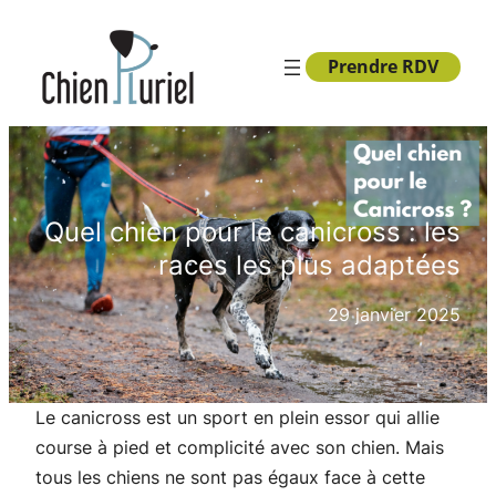
Aller
au
Prendre RDV
contenu
Quel chien pour le canicross : les
races les plus adaptées
29 janvier 2025
Le canicross est un sport en plein essor qui allie
course à pied et complicité avec son chien. Mais
tous les chiens ne sont pas égaux face à cette