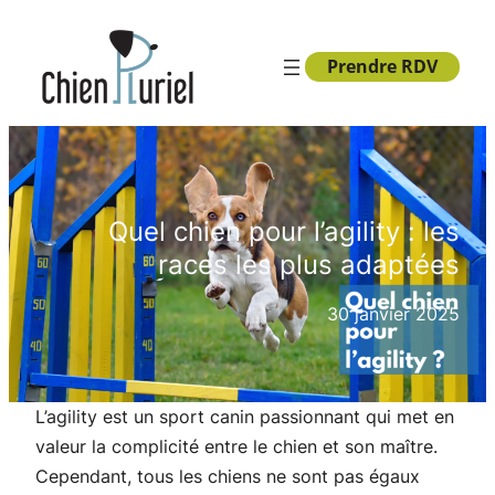
Aller
au
Prendre RDV
contenu
Quel chien pour l’agility : les
races les plus adaptées
30 janvier 2025
L’agility est un sport canin passionnant qui met en
valeur la complicité entre le chien et son maître.
Cependant, tous les chiens ne sont pas égaux