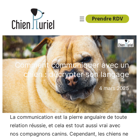
Aller
au
Prendre RDV
contenu
Comment communiquer avec un
chien : décrypter son langage
4 mars 2025
La communication est la pierre angulaire de toute
relation réussie, et cela est tout aussi vrai avec
nos compagnons canins. Cependant, les chiens ne