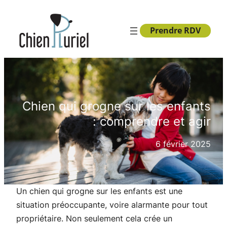
Aller
au
Prendre RDV
contenu
Chien qui grogne sur les enfants
: comprendre et agir
6 février 2025
Un chien qui grogne sur les enfants est une
situation préoccupante, voire alarmante pour tout
propriétaire. Non seulement cela crée un