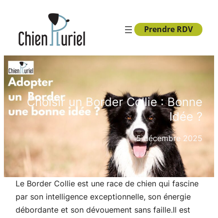
Aller
au
Prendre RDV
contenu
Choisir un Border Collie : Bonne
Idée ?
5 décembre 2025
Le Border Collie est une race de chien qui fascine
par son intelligence exceptionnelle, son énergie
débordante et son dévouement sans faille.Il est