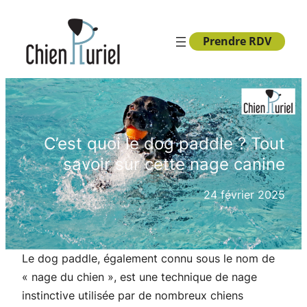
Aller
au
Prendre RDV
contenu
C’est quoi le dog paddle ? Tout
savoir sur cette nage canine
24 février 2025
Le dog paddle, également connu sous le nom de
« nage du chien », est une technique de nage
instinctive utilisée par de nombreux chiens