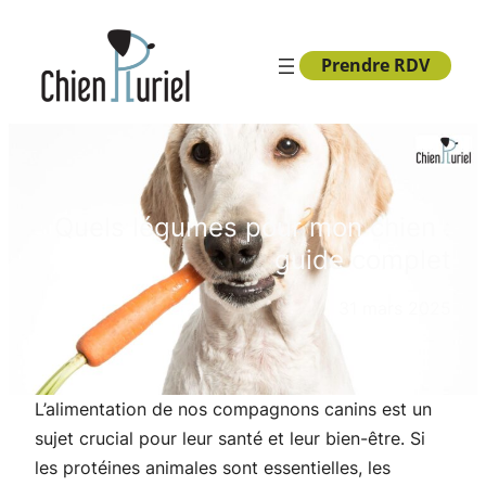
Aller
au
Prendre RDV
contenu
Quels légumes pour mon chien :
guide complet
31 mars 2025
L’alimentation de nos compagnons canins est un
sujet crucial pour leur santé et leur bien-être. Si
les protéines animales sont essentielles, les