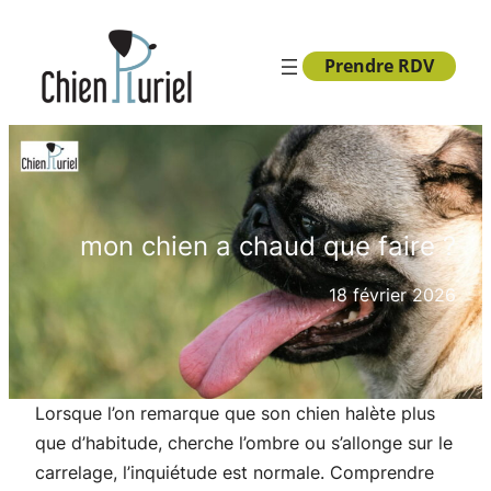
Aller
au
Prendre RDV
contenu
mon chien a chaud que faire ?
18 février 2026
Lorsque l’on remarque que son chien halète plus
que d’habitude, cherche l’ombre ou s’allonge sur le
carrelage, l’inquiétude est normale. Comprendre