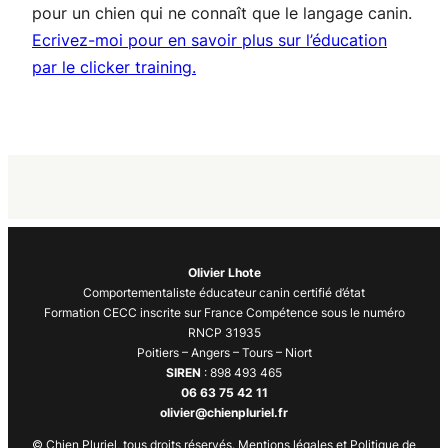
pour un chien qui ne connaît que le langage canin.
Ecrivez-moi pour en savoir plus sur l’éducation
par le clicker training.
Olivier Lhote
Comportementaliste éducateur canin certifié d’état
Formation CECC inscrite sur France Compétence sous le numéro
RNCP 31935
Poitiers – Angers – Tours – Niort
SIREN
: 898 493 465
06 63 75 42 11
olivier@chienpluriel.fr
© Chien Pluriel, tous droits réservés. Mentions légales et Politique de